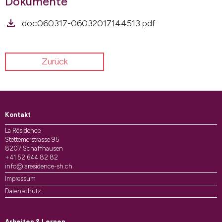
Dokumente
doc060317-06032017144513.pdf
Zurück
Kontakt
La Résidence
Stettemerstrasse 95
8207 Schaffhausen
+41 52 644 82 82
info@laresidence-sh.ch
Impressum
Datenschutz
Arbeiten & Lernen