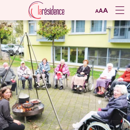
A
A
A