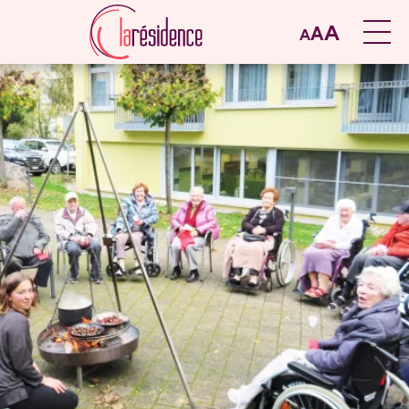
A
A
A