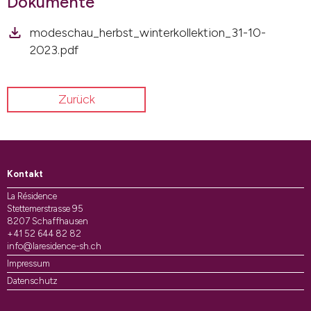
Dokumente
modeschau_herbst_winterkollektion_31-10-
2023.pdf
Zurück
Kontakt
La Résidence
Stettemerstrasse 95
8207 Schaffhausen
+41 52 644 82 82
info@laresidence-sh.ch
Impressum
Datenschutz