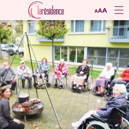
A
A
A