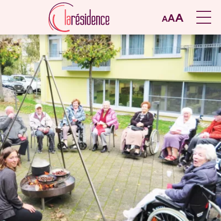
A
A
A