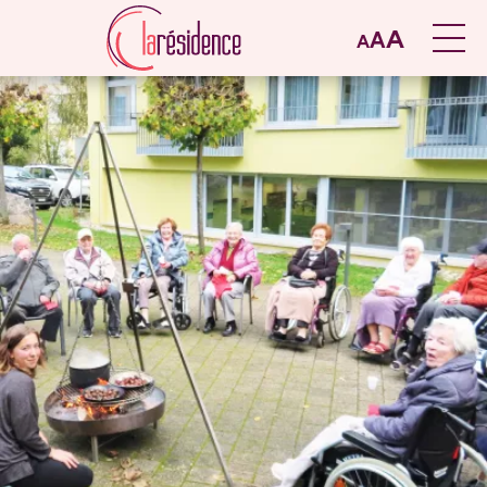
A
A
A