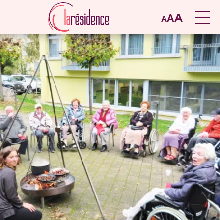
A
A
A