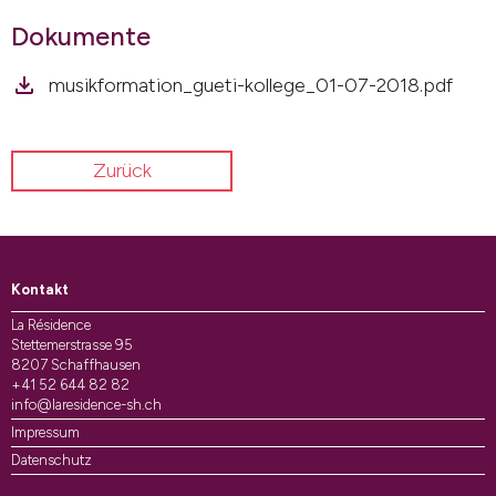
Dokumente
musikformation_gueti-kollege_01-07-2018.pdf
Zurück
Kontakt
La Résidence
Stettemerstrasse 95
8207 Schaffhausen
+41 52 644 82 82
info@laresidence-sh.ch
Impressum
Datenschutz