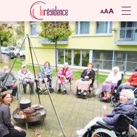
A
A
A