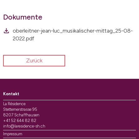
Dokumente
oberleitner-jean-luc_musikalischer-mittag_25-08-
2022.pdf
Zurück
Kontakt
La Résidence
Stettemerstrasse 95
8207 Schaffhausen
+41 52 644 82 82
info@laresidence-sh.ch
Impressum