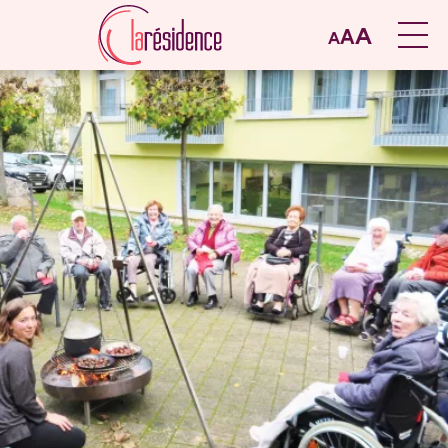
A
A
A