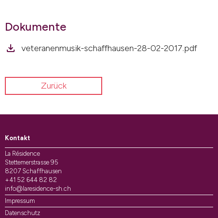
Dokumente
veteranenmusik-schaffhausen-28-02-2017.pdf
Zurück
Kontakt
La Résidence
Stettemerstrasse 95
8207 Schaffhausen
+41 52 644 82 82
info@laresidence-sh.ch
Impressum
Datenschutz