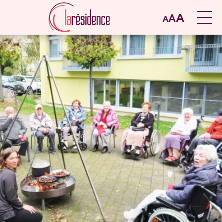
A
A
A