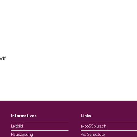
pdf
Informatives
Links
Leitbild
expo55plus.ch
Hauszeitung
Pro Senectute