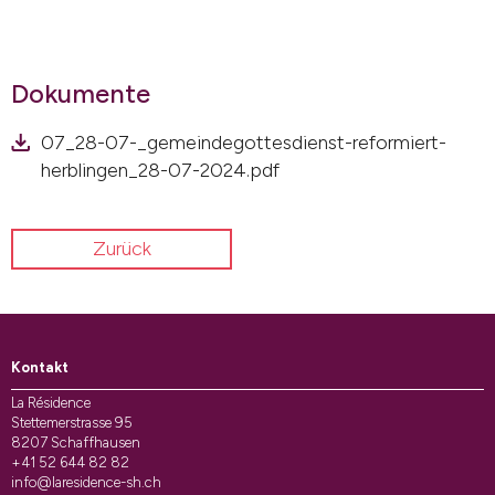
Dokumente
07_28-07-_gemeindegottesdienst-reformiert-
herblingen_28-07-2024.pdf
Zurück
Kontakt
La Résidence
Stettemerstrasse 95
8207 Schaffhausen
+41 52 644 82 82
info@laresidence-sh.ch