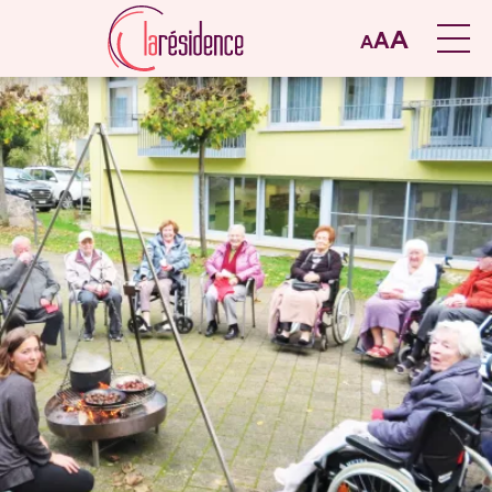
A
A
A