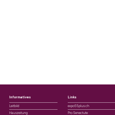
Informatives
Links
Leitbild
expo55plus.ch
Hauszeitung
Pro Senectute