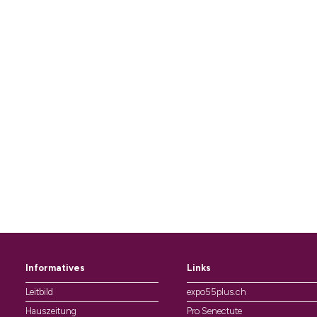
Informatives
Links
Leitbild
expo55plus.ch
Hauszeitung
Pro Senectute