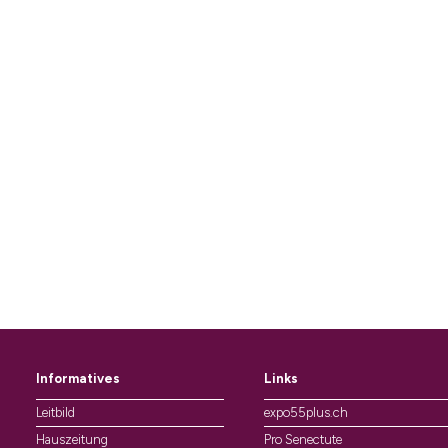
Informatives
Links
Leitbild
expo55plus.ch
Hauszeitung
Pro Senectute