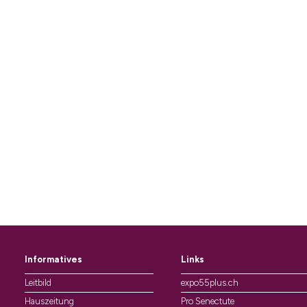
Informatives
Links
Leitbild
expo55plus.ch
Hauszeitung
Pro Senectute