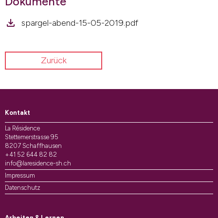
Dokumente
spargel-abend-15-05-2019.pdf
Zurück
Kontakt
La Résidence
Stettemerstrasse 95
8207 Schaffhausen
+41 52 644 82 82
info@laresidence-sh.ch
Impressum
Datenschutz
Arbeiten & Lernen