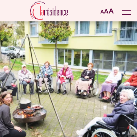
A
A
A