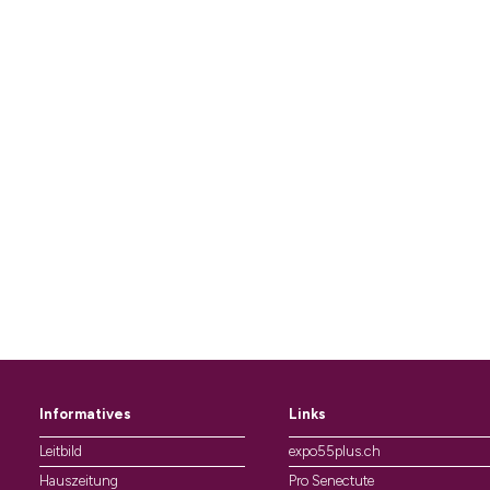
Informatives
Links
Leitbild
expo55plus.ch
Hauszeitung
Pro Senectute