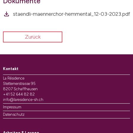
Dokumente
staendli-maennerchor-hemmental_12-03-2023.pdf
Zurück
Kontakt
La Résidence
Stettemerstrasse 95
8207 Schaffhausen
+41 52 644 82 82
info@laresidence-sh.ch
Impressum
Datenschutz
Arbeiten & Lernen