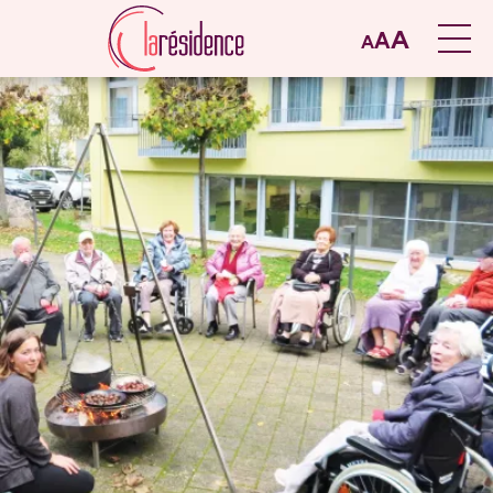
A
A
A