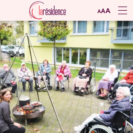
A
A
A