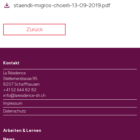
staendli-migros-choerli-13-09-2019.pdf
Zurück
Kontakt
La Résidence
Stettemerstrasse 95
8207 Schaffhausen
+41 52 644 82 82
info@laresidence-sh.ch
Impressum
Datenschutz
Arbeiten & Lernen
News