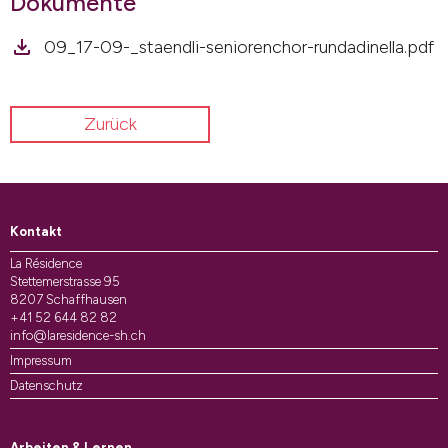
Dokumente
09_17-09-_staendli-seniorenchor-rundadinella.pdf
Zurück
Kontakt
La Résidence
Stettemerstrasse 95
8207 Schaffhausen
+41 52 644 82 82
info@laresidence-sh.ch
Impressum
Datenschutz
Arbeiten & Lernen