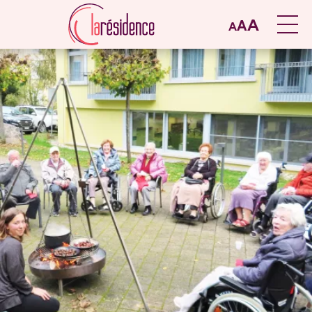
A
A
A