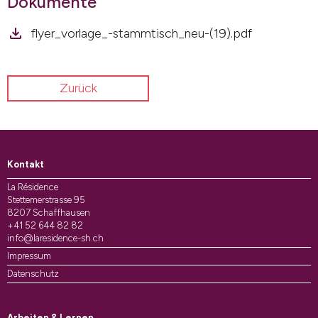
Dokumente
flyer_vorlage_-stammtisch_neu-(19).pdf
Zurück
Kontakt
La Résidence
Stettemerstrasse 95
8207 Schaffhausen
+41 52 644 82 82
info@laresidence-sh.ch
Impressum
Datenschutz
Arbeiten & Lernen