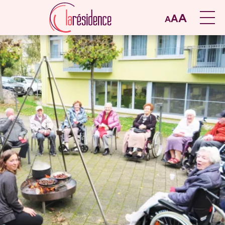
A
A
A