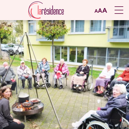
A
A
A