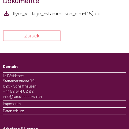
Dokumente
flyer_vorlage_-stammtisch_neu-(18).pdf
Zurück
Kontakt
La Résidence
Stettemerstrasse 95
8207 Schaffhausen
+41 52 644 82 82
info@laresidence-sh.ch
Impressum
Datenschutz
Arbeiten & Lernen