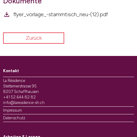
Dokumente
flyer_vorlage_-stammtisch_neu-(12).pdf
Zurück
Kontakt
La Résidence
Stettemerstrasse 95
8207 Schaffhausen
+41 52 644 82 82
info@laresidence-sh.ch
Impressum
Datenschutz
Arbeiten & Lernen