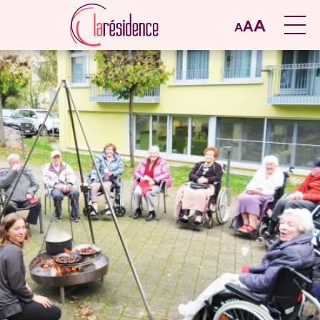
A
A
A