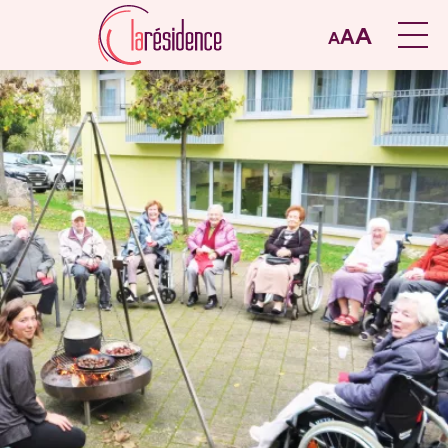
A
A
A