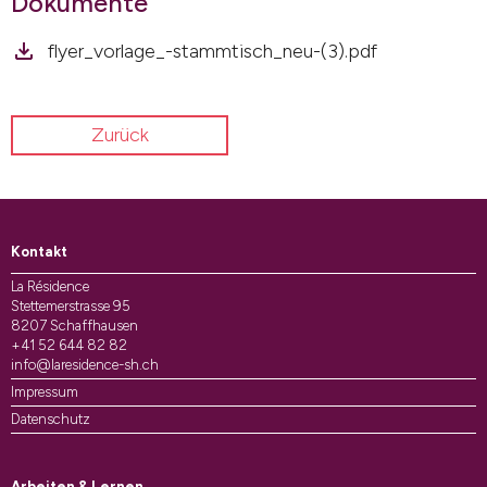
Dokumente
flyer_vorlage_-stammtisch_neu-(3).pdf
Zurück
Kontakt
La Résidence
Stettemerstrasse 95
8207 Schaffhausen
+41 52 644 82 82
info@laresidence-sh.ch
Impressum
Datenschutz
Arbeiten & Lernen