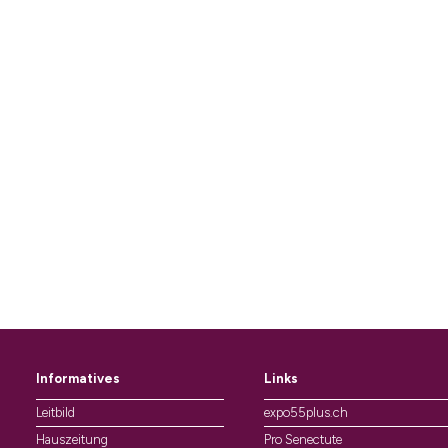
Informatives
Links
Leitbild
expo55plus.ch
Hauszeitung
Pro Senectute