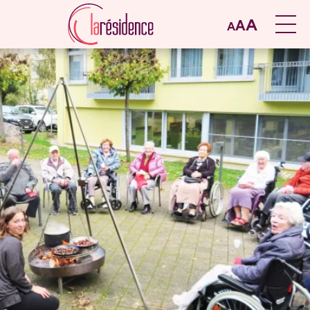
A
A
A