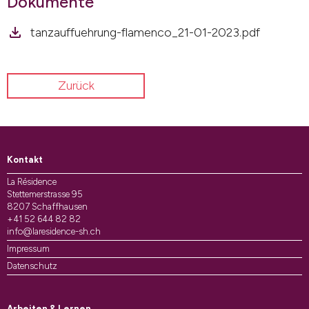
Dokumente
tanzauffuehrung-flamenco_21-01-2023.pdf
Zurück
Kontakt
La Résidence
Stettemerstrasse 95
8207 Schaffhausen
+41 52 644 82 82
info@laresidence-sh.ch
Impressum
Datenschutz
Arbeiten & Lernen