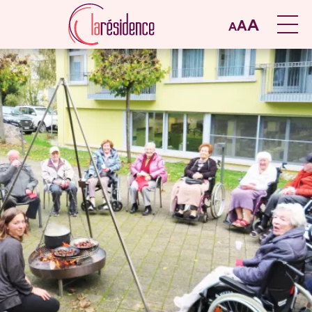
A
A
A