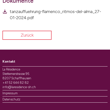
Dokumente
tanzauffuehrung-flamenco_ritmos-del-alma_27-
01-2024.pdf
Zurück
Kontakt
La Résidence
Stettemerstrasse 95
8207 Schaffhausen
+41 52 644 82 82
info@laresidence-sh.ch
Impressum
Datenschutz