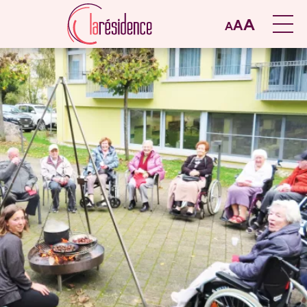
A
A
A