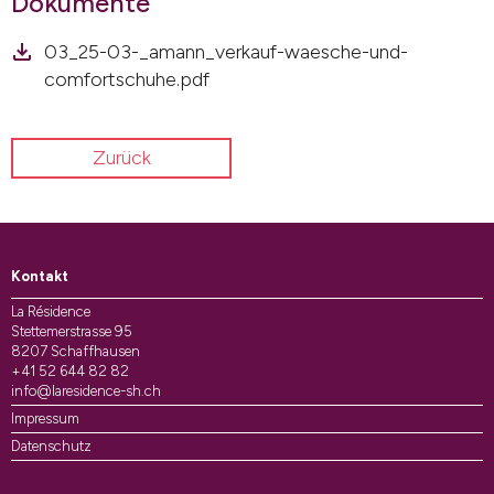
Dokumente
03_25-03-_amann_verkauf-waesche-und-
comfortschuhe.pdf
Zurück
Kontakt
La Résidence
Stettemerstrasse 95
8207 Schaffhausen
+41 52 644 82 82
info@laresidence-sh.ch
Impressum
Datenschutz