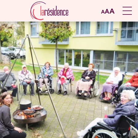
A
A
A