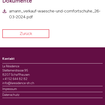
Dokumente
amann_verkauf-waesche-und-comfortschuhe_26-
03-2024.pdf
Zurück
Kontakt
La Résidence
Stettemerstrasse 95
8207 Schaffhausen
+41 52 644 82 82
info@laresidence-sh.ch
Impressum
Datenschutz