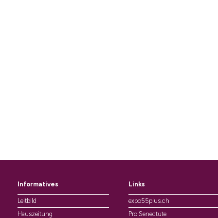
Informatives
Links
Leitbild
expo55plus.ch
Hauszeitung
Pro Senectute