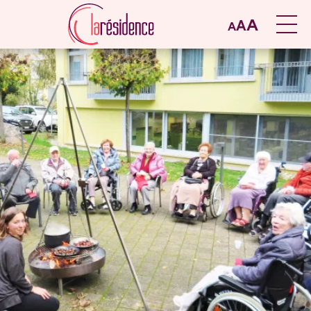
A
A
A