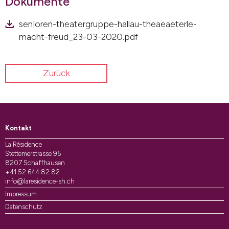
Dokumente
senioren-theatergruppe-hallau-theaeaeterle-
macht-freud_23-03-2020.pdf
Zurück
Kontakt
La Résidence
Stettemerstrasse 95
8207 Schaffhausen
+41 52 644 82 82
info@laresidence-sh.ch
Impressum
Datenschutz