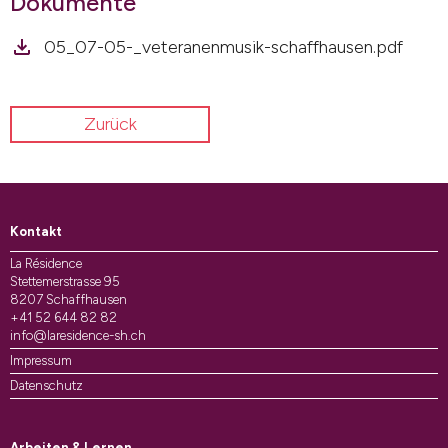
Dokumente
05_07-05-_veteranenmusik-schaffhausen.pdf
Zurück
Kontakt
La Résidence
Stettemerstrasse 95
8207 Schaffhausen
+41 52 644 82 82
info@laresidence-sh.ch
Impressum
Datenschutz
Arbeiten & Lernen