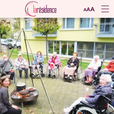
A
A
A