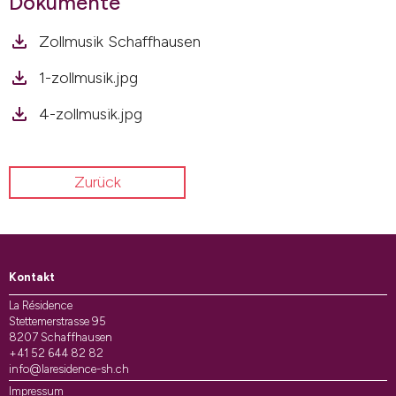
Dokumente
Zollmusik Schaffhausen
1-zollmusik.jpg
4-zollmusik.jpg
Zurück
Kontakt
La Résidence
Stettemerstrasse 95
8207 Schaffhausen
+41 52 644 82 82
info@laresidence-sh.ch
Impressum