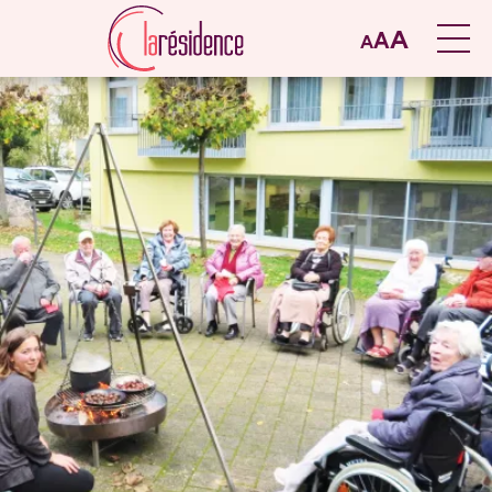
A
A
A