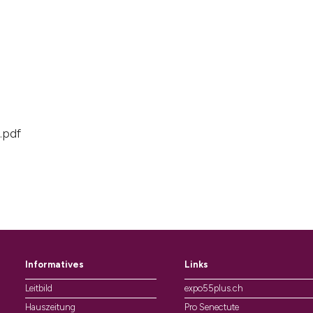
.pdf
Informatives
Links
Leitbild
expo55plus.ch
Hauszeitung
Pro Senectute