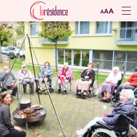
A
A
A