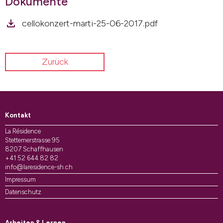
Dokumente
cellokonzert-marti-25-06-2017.pdf
Zurück
Kontakt
La Résidence
Stettemerstrasse 95
8207 Schaffhausen
+41 52 644 82 82
info@laresidence-sh.ch
Impressum
Datenschutz
Arbeiten & Lernen