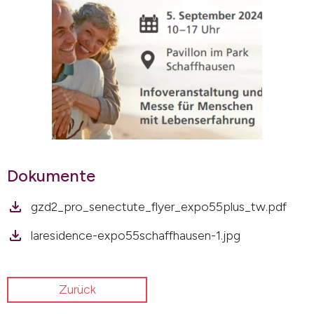
Dokumente
gzd2_pro_senectute_flyer_expo55plus_tw.pdf
laresidence-expo55schaffhausen-1.jpg
Zurück