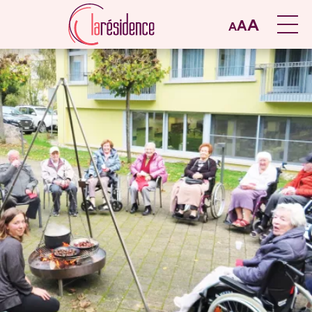
A
A
A