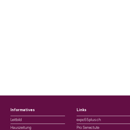
Informatives
Links
Leitbild
expo55plus.ch
Hauszeitung
Pro Senectute